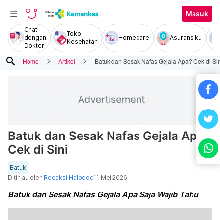
Masuk
Chat
Toko
dengan
Homecare
Asuransiku
Kesehatan
Dokter
search
Home
Artikel
Batuk dan Sesak Nafas Gejala Apa? Cek di Sin
Batuk dan Sesak Nafas Gejala Apa?
Cek di Sini
Batuk
Ditinjau oleh
Redaksi Halodoc
11 Mei 2026
Batuk dan Sesak Nafas Gejala Apa Saja Wajib Tahu