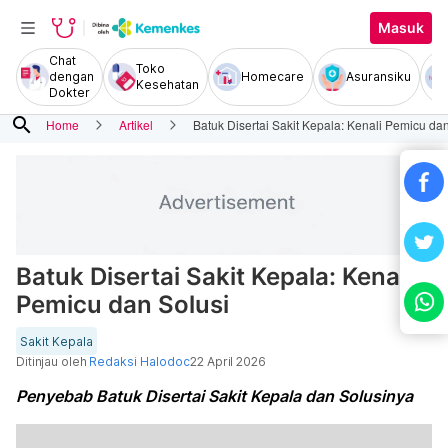
Masuk
Chat
Toko
dengan
Homecare
Asuransiku
Kesehatan
Dokter
search
Home
Artikel
Batuk Disertai Sakit Kepala: Kenali Pemicu da
Batuk Disertai Sakit Kepala: Kenali
Pemicu dan Solusi
Sakit Kepala
Ditinjau oleh
Redaksi Halodoc
22 April 2026
Penyebab Batuk Disertai Sakit Kepala dan Solusinya