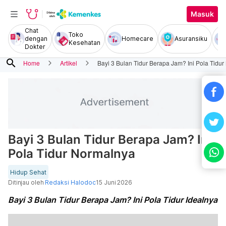
Masuk
Chat
Toko
dengan
Homecare
Asuransiku
Kesehatan
Dokter
search
Home
Artikel
Bayi 3 Bulan Tidur Berapa Jam? Ini Pola Tidu
Bayi 3 Bulan Tidur Berapa Jam? Ini
Pola Tidur Normalnya
Hidup Sehat
Ditinjau oleh
Redaksi Halodoc
15 Juni 2026
Bayi 3 Bulan Tidur Berapa Jam? Ini Pola Tidur Idealnya