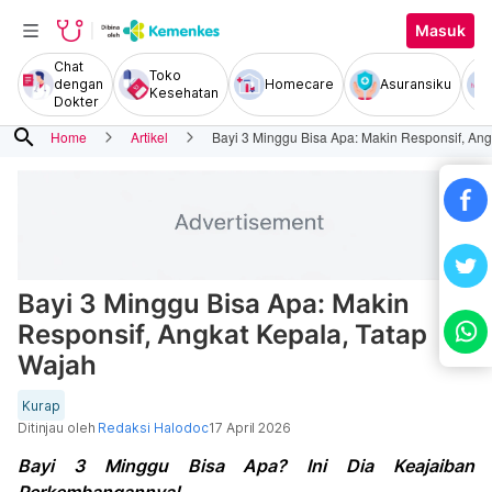
Masuk
Chat
Toko
dengan
Homecare
Asuransiku
Kesehatan
Dokter
search
Home
Artikel
Bayi 3 Minggu Bisa Apa: Makin Responsif, Ang
Bayi 3 Minggu Bisa Apa: Makin
Responsif, Angkat Kepala, Tatap
Wajah
Kurap
Ditinjau oleh
Redaksi Halodoc
17 April 2026
Bayi 3 Minggu Bisa Apa? Ini Dia Keajaiban