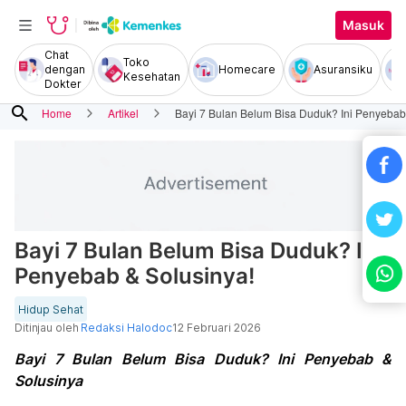
Masuk
Chat
Toko
dengan
Homecare
Asuransiku
Kesehatan
Dokter
search
Home
Artikel
Bayi 7 Bulan Belum Bisa Duduk? Ini Penyebab
Bayi 7 Bulan Belum Bisa Duduk? Ini
Penyebab & Solusinya!
Hidup Sehat
Ditinjau oleh
Redaksi Halodoc
12 Februari 2026
Bayi 7 Bulan Belum Bisa Duduk? Ini Penyebab &
Solusinya