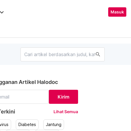
ard_arrow_down
Masuk
search
gganan Artikel Halodoc
Kirim
erkini
Lihat Semua
irus
Diabetes
Jantung