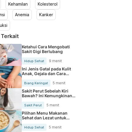
Kehamilan
Kolesterol
nsi
Anemia
Kanker
uksi
 Terkait
Ketahui Cara Mengobati
Sakit Gigi Berlubang
9 menit
Hidup Sehat
Ini Jenis Gatal pada Kulit
Anak, Gejala dan Cara
Mengobatinya
5 menit
Biang Keringat
Sakit Perut Sebelah Kiri
Bawah? Ini Kemungkinan
Penyebabnya
5 menit
Sakit Perut
Pilihan Menu Makanan
Sehat dan Lezat untuk
Mengurangi Kolesterol
5 menit
Hidup Sehat