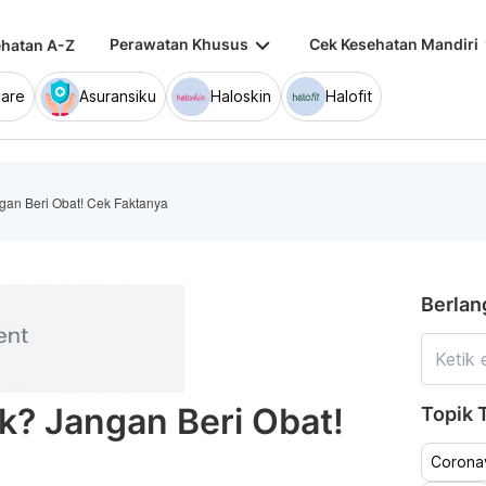
keyboard_arrow_down
keybo
Perawatan Khusus
Cek Kesehatan Mandiri
hatan A-Z
are
Asuransiku
Haloskin
Halofit
gan Beri Obat! Cek Faktanya
Berlan
uk? Jangan Beri Obat!
Topik T
Coronav