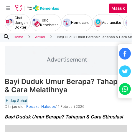
Masuk
Chat
Toko
dengan
Homecare
Asuransiku
Kesehatan
Dokter
search
Home
Artikel
Bayi Duduk Umur Berapa? Tahapan & Cara Me
Bayi Duduk Umur Berapa? Tahapan
& Cara Melatihnya
Hidup Sehat
Ditinjau oleh
Redaksi Halodoc
11 Februari 2026
Bayi Duduk Umur Berapa? Tahapan & Cara Stimulasi