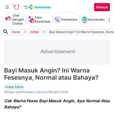
Masuk
Chat
Toko
dengan
Homecare
Asuransiku
Kesehatan
Dokter
search
Home
Artikel
Bayi Masuk Angin? Ini Warna Fesesnya, Norm
Bayi Masuk Angin? Ini Warna
Fesesnya, Normal atau Bahaya?
Hidup Sehat
Ditinjau oleh
Redaksi Halodoc
08 April 2026
Cek Warna Feses Bayi Masuk Angin, Apa Normal Atau
Bahaya?