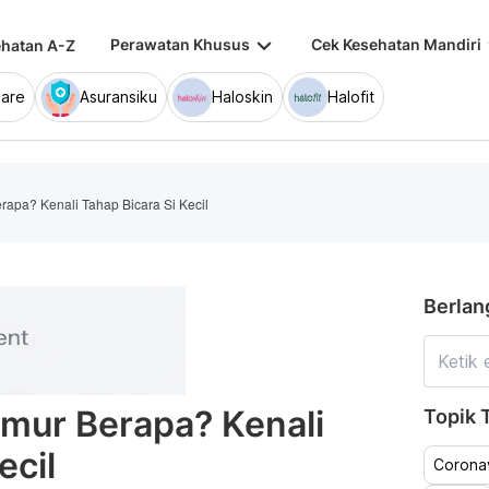
keyboard_arrow_down
keybo
Perawatan Khusus
Cek Kesehatan Mandiri
hatan A-Z
are
Asuransiku
Haloskin
Halofit
apa? Kenali Tahap Bicara Si Kecil
Berlan
mur Berapa? Kenali
Topik T
ecil
Coronav