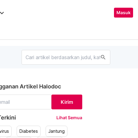
ard_arrow_down
Masuk
search
gganan Artikel Halodoc
Kirim
erkini
Lihat Semua
irus
Diabetes
Jantung