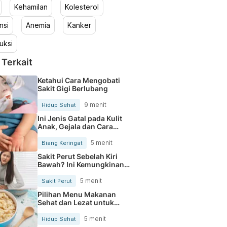
Kehamilan
Kolesterol
nsi
Anemia
Kanker
uksi
 Terkait
Ketahui Cara Mengobati
Sakit Gigi Berlubang
9 menit
Hidup Sehat
Ini Jenis Gatal pada Kulit
Anak, Gejala dan Cara
Mengobatinya
5 menit
Biang Keringat
Sakit Perut Sebelah Kiri
Bawah? Ini Kemungkinan
Penyebabnya
5 menit
Sakit Perut
Pilihan Menu Makanan
Sehat dan Lezat untuk
Mengurangi Kolesterol
5 menit
Hidup Sehat