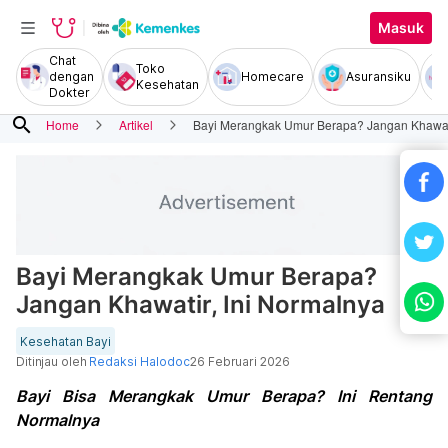
Masuk
Chat
Toko
dengan
Homecare
Asuransiku
Kesehatan
Dokter
search
Home
Artikel
Bayi Merangkak Umur Berapa? Jangan Khawati
Bayi Merangkak Umur Berapa?
Jangan Khawatir, Ini Normalnya
Kesehatan Bayi
Ditinjau oleh
Redaksi Halodoc
26 Februari 2026
Bayi Bisa Merangkak Umur Berapa? Ini Rentang
Normalnya