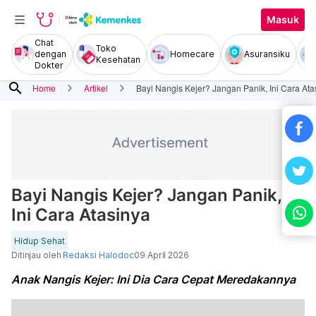
Masuk
Chat
Toko
dengan
Homecare
Asuransiku
Kesehatan
Dokter
search
Home
Artikel
Bayi Nangis Kejer? Jangan Panik, Ini Cara Ata
Bayi Nangis Kejer? Jangan Panik,
Ini Cara Atasinya
Hidup Sehat
Ditinjau oleh
Redaksi Halodoc
09 April 2026
Anak Nangis Kejer: Ini Dia Cara Cepat Meredakannya