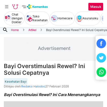
Masuk
Chat
Toko
dengan
Homecare
Asuransiku
Kesehatan
Dokter
search
Home
Artikel
Bayi Overstimulasi Rewel? Ini Solusi Cepatnya
Bayi Overstimulasi Rewel? Ini
Solusi Cepatnya
Kesehatan Bayi
Ditinjau oleh
Redaksi Halodoc
27 Februari 2026
Bayi Overstimulasi Rewel? Ini Cara Menenangkannya