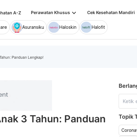
keyboard_arrow_down
keybo
Perawatan Khusus
Cek Kesehatan Mandiri
hatan A-Z
are
Asuransiku
Haloskin
Halofit
 Tahun: Panduan Lengkap!
Berlan
Anak 3 Tahun: Panduan
Topik T
Coronav