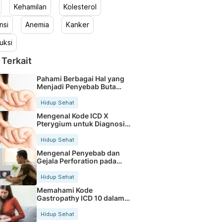
Kehamilan
Kolesterol
nsi
Anemia
Kanker
uksi
 Terkait
Pahami Berbagai Hal yang
Menjadi Penyebab Buta
Warna
Hidup Sehat
Mengenal Kode ICD X
Pterygium untuk Diagnosis
Mata
Hidup Sehat
Mengenal Penyebab dan
Gejala Perforation pada
Tubuh
Hidup Sehat
Memahami Kode
Gastropathy ICD 10 dalam
Rekam Medis Pasien
Hidup Sehat