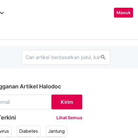
ard_arrow_down
Masuk
search
gganan Artikel Halodoc
Kirim
erkini
Lihat Semua
irus
Diabetes
Jantung