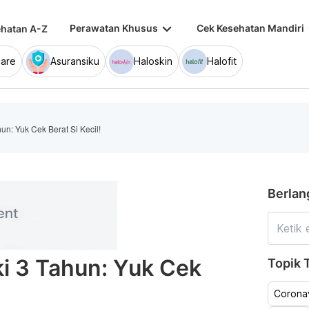
keyboard_arrow_down
keybo
Perawatan Khusus
Cek Kesehatan Mandiri
hatan A-Z
are
Asuransiku
Haloskin
Halofit
un: Yuk Cek Berat Si Kecil!
Berlan
ki 3 Tahun: Yuk Cek
Topik T
Coronav