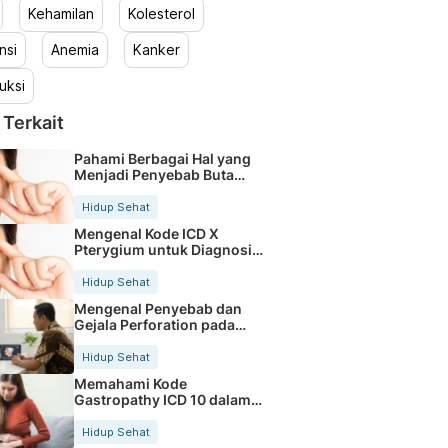
Kehamilan
Kolesterol
nsi
Anemia
Kanker
uksi
 Terkait
Pahami Berbagai Hal yang
Menjadi Penyebab Buta
Warna
Hidup Sehat
Mengenal Kode ICD X
Pterygium untuk Diagnosis
Mata
Hidup Sehat
Mengenal Penyebab dan
Gejala Perforation pada
Tubuh
Hidup Sehat
Memahami Kode
Gastropathy ICD 10 dalam
Rekam Medis Pasien
Hidup Sehat