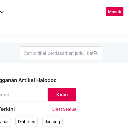
ard_arrow_down
Masuk
search
gganan Artikel Halodoc
Kirim
erkini
Lihat Semua
irus
Diabetes
Jantung