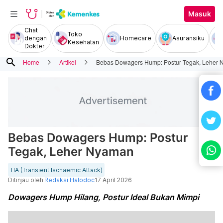
Masuk
Chat
Toko
dengan
Homecare
Asuransiku
Kesehatan
Dokter
search
Home
Artikel
Bebas Dowagers Hump: Postur Tegak, Leher
Bebas Dowagers Hump: Postur
Tegak, Leher Nyaman
TIA (Transient Ischaemic Attack)
Ditinjau oleh
Redaksi Halodoc
17 April 2026
Dowagers Hump Hilang, Postur Ideal Bukan Mimpi