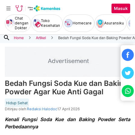
Masuk
Chat
Toko
dengan
Homecare
Asuransiku
Kesehatan
Dokter
search
Home
Artikel
Bedah Fungsi Soda Kue dan Baking Powder Ag
Bedah Fungsi Soda Kue dan Baking
Powder Agar Kue Anti Gagal
Hidup Sehat
Ditinjau oleh
Redaksi Halodoc
17 April 2026
Kenali Fungsi Soda Kue dan Baking Powder Serta
Perbedaannya