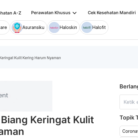
keyboard_arrow_down
keybo
Perawatan Khusus
Cek Kesehatan Mandiri
hatan A-Z
are
Asuransiku
Haloskin
Halofit
 Keringat Kulit Kering Harum Nyaman
Berlan
 Biang Keringat Kulit
Topik T
yaman
Coronav