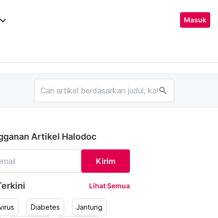
ard_arrow_down
Masuk
search
gganan Artikel Halodoc
Kirim
erkini
Lihat Semua
irus
Diabetes
Jantung