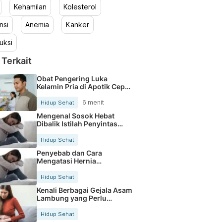
Kehamilan
Kolesterol
nsi
Anemia
Kanker
uksi
 Terkait
Obat Pengering Luka
Kelamin Pria di Apotik Cepat
Aman
6 menit
Hidup Sehat
Mengenal Sosok Hebat
Dibalik Istilah Penyintas
Kanker
Hidup Sehat
Penyebab dan Cara
Mengatasi Hernia
Umbilicalis Secara Tepat
Hidup Sehat
Kenali Berbagai Gejala Asam
Lambung yang Perlu
Diwaspadai
Hidup Sehat