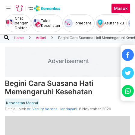
Masuk
Chat
Toko
dengan
Homecare
Asuransiku
Kesehatan
Dokter
search
Home
Artikel
Begini Cara Suasana Hati Memengaruhi Kese
Begini Cara Suasana Hati
Memengaruhi Kesehatan
Kesehatan Mental
Ditinjau oleh
dr. Verury Verona Handayani
16 November 2020