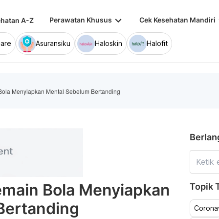
keyboard_arrow_down
keybo
Perawatan Khusus
Cek Kesehatan Mandiri
hatan A-Z
are
Asuransiku
Haloskin
Halofit
Bola Menyiapkan Mental Sebelum Bertanding
Berlan
emain Bola Menyiapkan
Topik T
Bertanding
Coronav