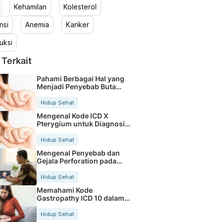
Kehamilan
Kolesterol
nsi
Anemia
Kanker
uksi
 Terkait
Pahami Berbagai Hal yang
Menjadi Penyebab Buta
Warna
Hidup Sehat
Mengenal Kode ICD X
Pterygium untuk Diagnosis
Mata
Hidup Sehat
Mengenal Penyebab dan
Gejala Perforation pada
Tubuh
Hidup Sehat
Memahami Kode
Gastropathy ICD 10 dalam
Rekam Medis Pasien
Hidup Sehat