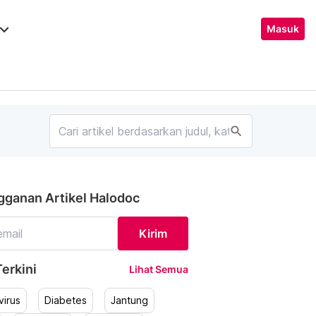
ard_arrow_down
Masuk
search
gganan Artikel Halodoc
Kirim
erkini
Lihat Semua
irus
Diabetes
Jantung