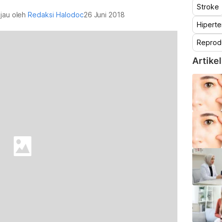
Stroke
njau oleh
Redaksi Halodoc
26 Juni 2018
Hiperte
Reprod
Artikel