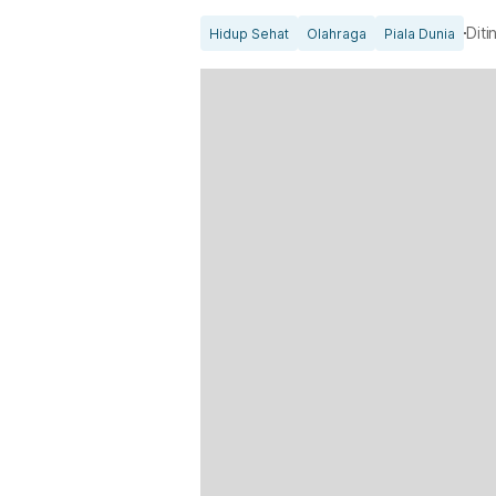
Diti
Hidup Sehat
Olahraga
Piala Dunia