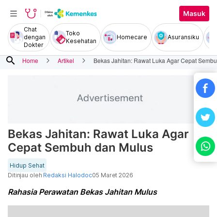
Masuk
Chat
Toko
dengan
Homecare
Asuransiku
Kesehatan
Dokter
search
Home
Artikel
Bekas Jahitan: Rawat Luka Agar Cepat Semb
Bekas Jahitan: Rawat Luka Agar
Cepat Sembuh dan Mulus
Hidup Sehat
Ditinjau oleh
Redaksi Halodoc
05 Maret 2026
Rahasia Perawatan Bekas Jahitan Mulus