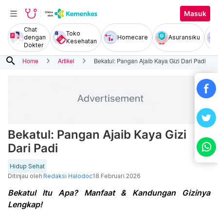
Masuk
Chat
Toko
dengan
Homecare
Asuransiku
Kesehatan
Dokter
search
Home
Artikel
Bekatul: Pangan Ajaib Kaya Gizi Dari Padi
Bekatul: Pangan Ajaib Kaya Gizi
Dari Padi
Hidup Sehat
Ditinjau oleh
Redaksi Halodoc
18 Februari 2026
Bekatul Itu Apa? Manfaat & Kandungan Gizinya
Lengkap!