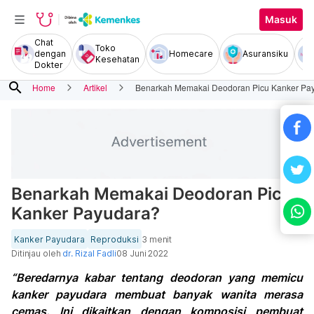
Masuk
Chat
Toko
dengan
Homecare
Asuransiku
Kesehatan
Dokter
search
Home
Artikel
Benarkah Memakai Deodoran Picu Kanker Pa
Benarkah Memakai Deodoran Picu
Kanker Payudara?
Kanker Payudara
Reproduksi
3 menit
Ditinjau oleh
dr. Rizal Fadli
08 Juni 2022
“Beredarnya kabar tentang deodoran yang memicu
kanker payudara membuat banyak wanita merasa
cemas. Ini dikaitkan dengan komposisi pembuat