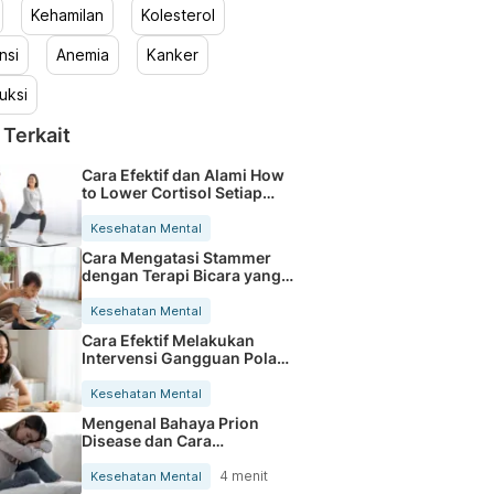
Kehamilan
Kolesterol
nsi
Anemia
Kanker
uksi
 Terkait
Cara Efektif dan Alami How
to Lower Cortisol Setiap
Hari
Kesehatan Mental
Cara Mengatasi Stammer
dengan Terapi Bicara yang
Efektif
Kesehatan Mental
Cara Efektif Melakukan
Intervensi Gangguan Pola
Tidur
Kesehatan Mental
Mengenal Bahaya Prion
Disease dan Cara
Penularannya pada
Manusia
4 menit
Kesehatan Mental