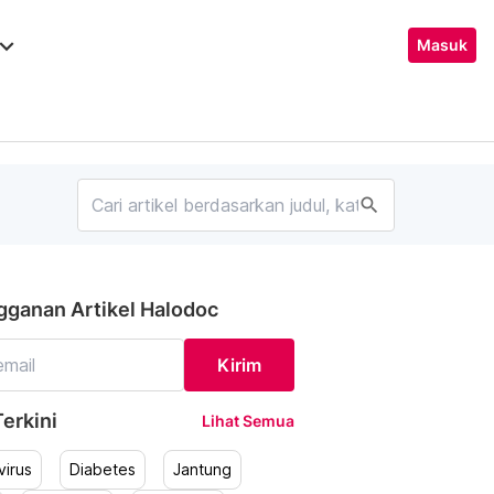
ard_arrow_down
Masuk
search
gganan Artikel Halodoc
Kirim
erkini
Lihat Semua
irus
Diabetes
Jantung