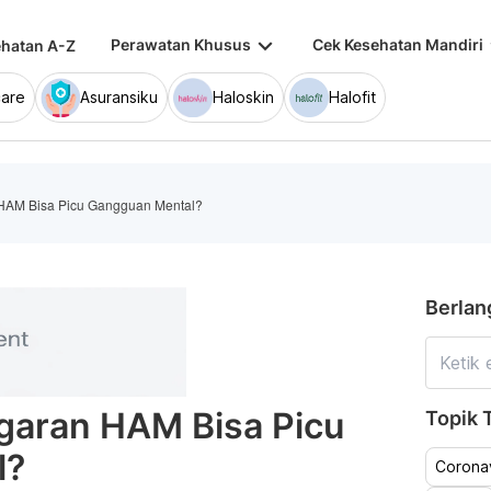
keyboard_arrow_down
keybo
Perawatan Khusus
Cek Kesehatan Mandiri
hatan A-Z
are
Asuransiku
Haloskin
Halofit
HAM Bisa Picu Gangguan Mental?
Berlan
garan HAM Bisa Picu
Topik T
l?
Coronav