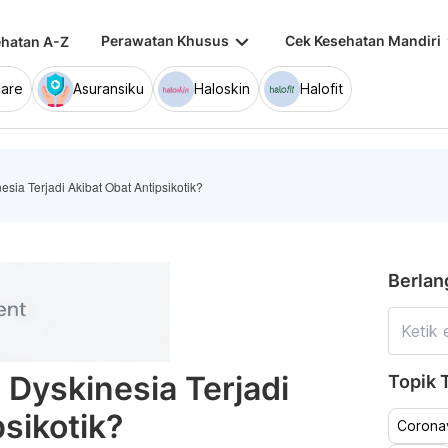
keyboard_arrow_down
keybo
Perawatan Khusus
Cek Kesehatan Mandiri
hatan A-Z
are
Asuransiku
Haloskin
Halofit
sia Terjadi Akibat Obat Antipsikotik?
Berlan
 Dyskinesia Terjadi
Topik T
sikotik?
Coronav