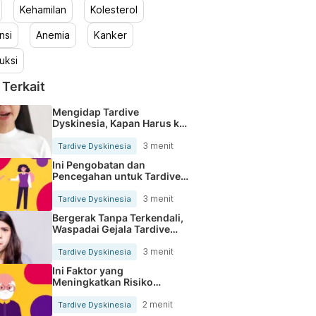
Kehamilan
Kolesterol
nsi
Anemia
Kanker
uksi
 Terkait
Mengidap Tardive
Dyskinesia, Kapan Harus ke
Dokter?
3 menit
Tardive Dyskinesia
Ini Pengobatan dan
Pencegahan untuk Tardive
Dyskinesia
3 menit
Tardive Dyskinesia
Bergerak Tanpa Terkendali,
Waspadai Gejala Tardive
Dyskinesia Lainnya
3 menit
Tardive Dyskinesia
Ini Faktor yang
Meningkatkan Risiko
Tardive Dyskinesia
2 menit
Tardive Dyskinesia