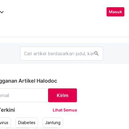
ard_arrow_down
Masuk
search
gganan Artikel Halodoc
Kirim
erkini
Lihat Semua
irus
Diabetes
Jantung