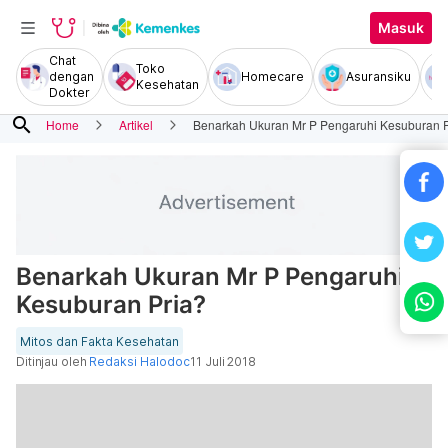
Masuk
Chat
Toko
dengan
Homecare
Asuransiku
Kesehatan
Dokter
search
Home
Artikel
Benarkah Ukuran Mr P Pengaruhi Kesuburan P
Benarkah Ukuran Mr P Pengaruhi
Kesuburan Pria?
Mitos dan Fakta Kesehatan
Ditinjau oleh
Redaksi Halodoc
11 Juli 2018