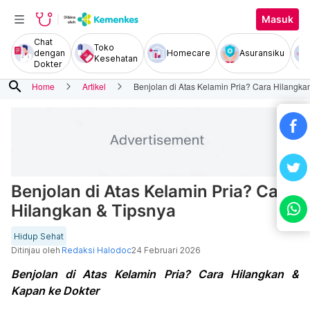
Masuk
Chat
Toko
dengan
Homecare
Asuransiku
Kesehatan
Dokter
search
Home
Artikel
Benjolan di Atas Kelamin Pria? Cara Hilangka
Benjolan di Atas Kelamin Pria? Cara
Hilangkan & Tipsnya
Hidup Sehat
Ditinjau oleh
Redaksi Halodoc
24 Februari 2026
Benjolan di Atas Kelamin Pria? Cara Hilangkan &
Kapan ke Dokter