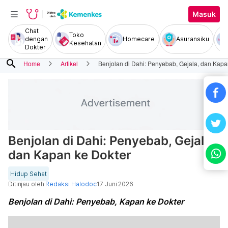
Masuk
Chat
Toko
dengan
Homecare
Asuransiku
Kesehatan
Dokter
search
Home
Artikel
Benjolan di Dahi: Penyebab, Gejala, dan Kapa
Benjolan di Dahi: Penyebab, Gejala,
dan Kapan ke Dokter
Hidup Sehat
Ditinjau oleh
Redaksi Halodoc
17 Juni 2026
Benjolan di Dahi: Penyebab, Kapan ke Dokter