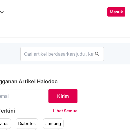
ard_arrow_down
Masuk
search
gganan Artikel Halodoc
Kirim
erkini
Lihat Semua
irus
Diabetes
Jantung