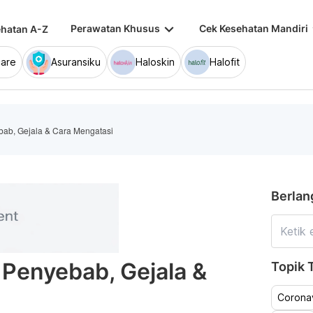
keyboard_arrow_down
keybo
Perawatan Khusus
Cek Kesehatan Mandiri
hatan A-Z
are
Asuransiku
Haloskin
Halofit
ebab, Gejala & Cara Mengatasi
Berlan
: Penyebab, Gejala &
Topik T
Coronav