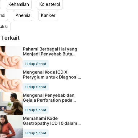
Kehamilan
Kolesterol
nsi
Anemia
Kanker
uksi
 Terkait
Pahami Berbagai Hal yang
Menjadi Penyebab Buta
Warna
Hidup Sehat
Mengenal Kode ICD X
Pterygium untuk Diagnosis
Mata
Hidup Sehat
Mengenal Penyebab dan
Gejala Perforation pada
Tubuh
Hidup Sehat
Memahami Kode
Gastropathy ICD 10 dalam
Rekam Medis Pasien
Hidup Sehat