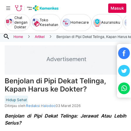
Masuk
Chat
Toko
dengan
Homecare
Asuransiku
Kesehatan
Dokter
search
Home
Artikel
Benjolan di Pipi Dekat Telinga, Kapan Harus k
Benjolan di Pipi Dekat Telinga,
Kapan Harus ke Dokter?
Hidup Sehat
Ditinjau oleh
Redaksi Halodoc
03 Maret 2026
Benjolan di Pipi Dekat Telinga: Jerawat Atau Lebih
Serius?