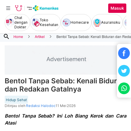
Masuk
Chat
Toko
dengan
Homecare
Asuransiku
Kesehatan
Dokter
search
Home
Artikel
Bentol Tanpa Sebab: Kenali Biduran dan Red
Bentol Tanpa Sebab: Kenali Biduran
dan Redakan Gatalnya
Hidup Sehat
Ditinjau oleh
Redaksi Halodoc
11 Mei 2026
Bentol Tanpa Sebab? Ini Loh Biang Kerok dan Cara
Atasi