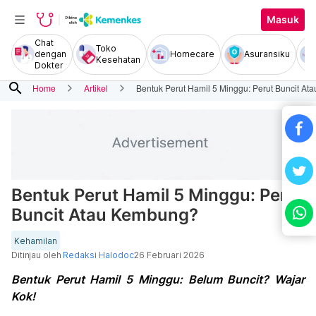
Masuk
Chat
Toko
dengan
Homecare
Asuransiku
Kesehatan
Dokter
search
Home
Artikel
Bentuk Perut Hamil 5 Minggu: Perut Buncit A
Bentuk Perut Hamil 5 Minggu: Perut
Buncit Atau Kembung?
Kehamilan
Ditinjau oleh
Redaksi Halodoc
26 Februari 2026
Bentuk Perut Hamil 5 Minggu: Belum Buncit? Wajar
Kok!