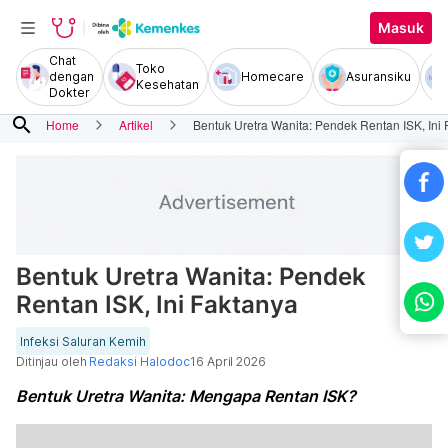
Masuk
Chat
Toko
dengan
Homecare
Asuransiku
Kesehatan
Dokter
search
Home
Artikel
Bentuk Uretra Wanita: Pendek Rentan ISK, Ini
Bentuk Uretra Wanita: Pendek
Rentan ISK, Ini Faktanya
Infeksi Saluran Kemih
Ditinjau oleh
Redaksi Halodoc
16 April 2026
Bentuk Uretra Wanita: Mengapa Rentan ISK?