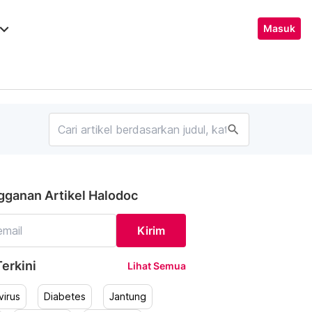
ard_arrow_down
Masuk
search
gganan Artikel Halodoc
Kirim
erkini
Lihat Semua
irus
Diabetes
Jantung