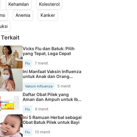
Kehamilan
Kolesterol
nsi
Anemia
Kanker
uksi
 Terkait
Vicks Flu dan Batuk: Pilih
yang Tepat, Lega Cepat
7 menit
Flu
Ini Manfaat Vaksin Influenza
untuk Anak dan Orang
Dewasa
5 menit
Vaksin Influenza
Daftar Obat Pilek yang
Aman dan Ampuh untuk Ibu
Hamil
9 menit
Flu
Ini 5 Ramuan Herbal sebagai
Obat Batuk Pilek untuk Bayi
10 menit
Flu