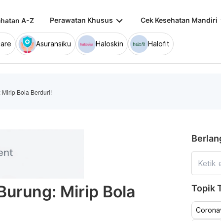
keyboard_arrow_down
keybo
Perawatan Khusus
Cek Kesehatan Mandiri
hatan A-Z
are
Asuransiku
Haloskin
Halofit
 Mirip Bola Berduri!
Berlan
Burung: Mirip Bola
Topik T
Coronav