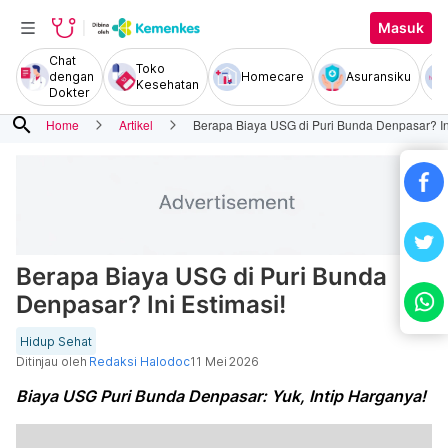
Masuk
Chat
Toko
dengan
Homecare
Asuransiku
Kesehatan
Dokter
search
Home
Artikel
Berapa Biaya USG di Puri Bunda Denpasar? Ini
Berapa Biaya USG di Puri Bunda
Denpasar? Ini Estimasi!
Hidup Sehat
Ditinjau oleh
Redaksi Halodoc
11 Mei 2026
Biaya USG Puri Bunda Denpasar: Yuk, Intip Harganya!