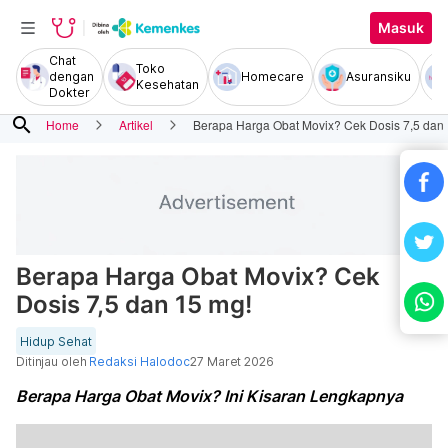
Masuk
Chat
Toko
dengan
Homecare
Asuransiku
Kesehatan
Dokter
search
Home
Artikel
Berapa Harga Obat Movix? Cek Dosis 7,5 dan
Berapa Harga Obat Movix? Cek
Dosis 7,5 dan 15 mg!
Hidup Sehat
Ditinjau oleh
Redaksi Halodoc
27 Maret 2026
Berapa Harga Obat Movix? Ini Kisaran Lengkapnya