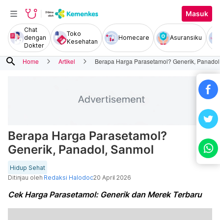
Masuk
Chat
Toko
dengan
Homecare
Asuransiku
Kesehatan
Dokter
search
Home
Artikel
Berapa Harga Parasetamol? Generik, Panadol
Berapa Harga Parasetamol?
Generik, Panadol, Sanmol
Hidup Sehat
Ditinjau oleh
Redaksi Halodoc
20 April 2026
Cek Harga Parasetamol: Generik dan Merek Terbaru