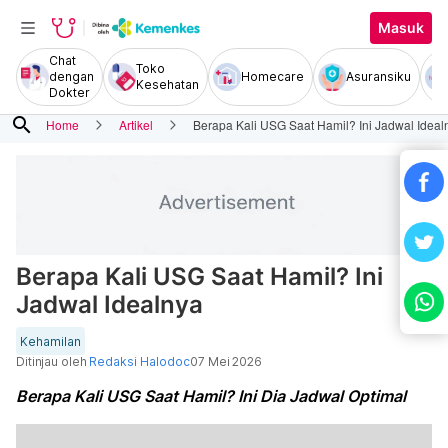
Masuk
Chat
Toko
dengan
Homecare
Asuransiku
Kesehatan
Dokter
search
Home
Artikel
Berapa Kali USG Saat Hamil? Ini Jadwal Ideal
Berapa Kali USG Saat Hamil? Ini
Jadwal Idealnya
Kehamilan
Ditinjau oleh
Redaksi Halodoc
07 Mei 2026
Berapa Kali USG Saat Hamil? Ini Dia Jadwal Optimal