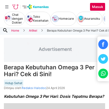
Masuk
Chat
Toko
dengan
Homecare
Asuransiku
Kesehatan
Dokter
search
Home
Artikel
Berapa Kebutuhan Omega 3 Per Hari? Cek di S
Berapa Kebutuhan Omega 3 Per
Hari? Cek di Sini!
Hidup Sehat
Ditinjau oleh
Redaksi Halodoc
24 April 2026
Kebutuhan Omega 3 Per Hari: Dosis Tepatmu Berapa?