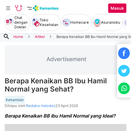
Masuk
Chat
Toko
dengan
Homecare
Asuransiku
Kesehatan
Dokter
search
Home
Artikel
Berapa Kenaikan BB Ibu Hamil Normal yang S
Berapa Kenaikan BB Ibu Hamil
Normal yang Sehat?
Kehamilan
Ditinjau oleh
Redaksi Halodoc
23 April 2026
Berapa Kenaikan BB Ibu Hamil Normal yang Ideal?