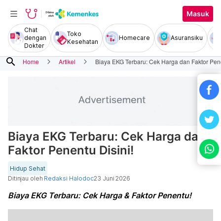
Masuk
Chat
Toko
dengan
Homecare
Asuransiku
Kesehatan
Dokter
search
Home
Artikel
Biaya EKG Terbaru: Cek Harga dan Faktor Pene
Biaya EKG Terbaru: Cek Harga dan
Faktor Penentu Disini!
Hidup Sehat
Ditinjau oleh
Redaksi Halodoc
23 Juni 2026
Biaya EKG Terbaru: Cek Harga & Faktor Penentu!