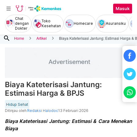
Masuk
Chat
Toko
dengan
Homecare
Asuransiku
Kesehatan
Dokter
search
Home
Artikel
Biaya Kateterisasi Jantung: Estimasi Harga & 
Biaya Kateterisasi Jantung:
Estimasi Harga & BPJS
Hidup Sehat
Ditinjau oleh
Redaksi Halodoc
13 Februari 2026
Biaya Kateterisasi Jantung: Estimasi & Cara Menekan
Biaya