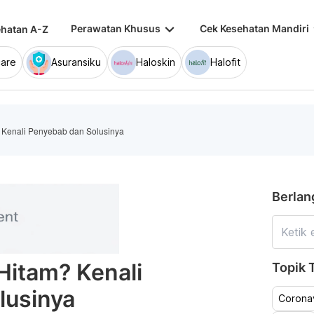
keyboard_arrow_down
keybo
Perawatan Khusus
Cek Kesehatan Mandiri
hatan A-Z
are
Asuransiku
Haloskin
Halofit
? Kenali Penyebab dan Solusinya
Berlan
Hitam? Kenali
Topik T
lusinya
Coronav