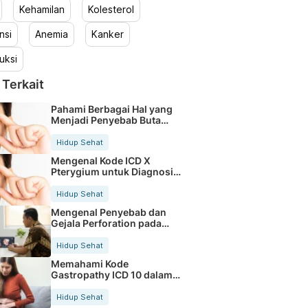
Kehamilan
Kolesterol
nsi
Anemia
Kanker
uksi
 Terkait
Pahami Berbagai Hal yang
Menjadi Penyebab Buta
Warna
Hidup Sehat
Mengenal Kode ICD X
Pterygium untuk Diagnosis
Mata
Hidup Sehat
Mengenal Penyebab dan
Gejala Perforation pada
Tubuh
Hidup Sehat
Memahami Kode
Gastropathy ICD 10 dalam
Rekam Medis Pasien
Hidup Sehat