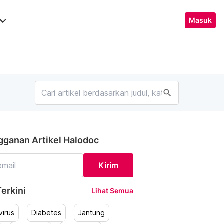
ard_arrow_down
Masuk
search
gganan Artikel Halodoc
Kirim
erkini
Lihat Semua
irus
Diabetes
Jantung