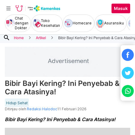
Masuk
Chat
Toko
dengan
Homecare
Asuransiku
Kesehatan
Dokter
search
Home
Artikel
Bibir Bayi Kering? Ini Penyebab & Cara Atasin
Bibir Bayi Kering? Ini Penyebab &
Cara Atasinya!
Hidup Sehat
Ditinjau oleh
Redaksi Halodoc
11 Februari 2026
Bibir Bayi Kering? Ini Penyebab & Cara Atasinya!