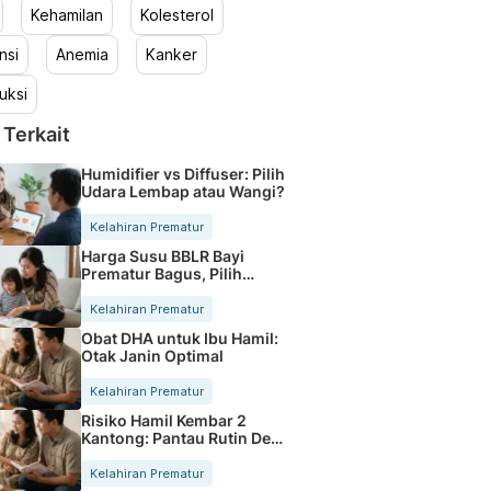
Kehamilan
Kolesterol
nsi
Anemia
Kanker
uksi
 Terkait
Humidifier vs Diffuser: Pilih
Udara Lembap atau Wangi?
Kelahiran Prematur
Harga Susu BBLR Bayi
Prematur Bagus, Pilih
Mana?
Kelahiran Prematur
Obat DHA untuk Ibu Hamil:
Otak Janin Optimal
Kelahiran Prematur
Risiko Hamil Kembar 2
Kantong: Pantau Rutin Demi
Kehamilan Sehat
Kelahiran Prematur