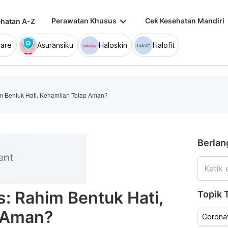
keyboard_arrow_down
keybo
Perawatan Khusus
Cek Kesehatan Mandiri
hatan A-Z
are
Asuransiku
Haloskin
Halofit
im Bentuk Hati, Kehamilan Tetap Aman?
Berlan
s: Rahim Bentuk Hati,
Topik T
 Aman?
Coronav