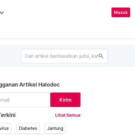
ard_arrow_down
Masuk
search
gganan Artikel Halodoc
Kirim
erkini
Lihat Semua
irus
Diabetes
Jantung