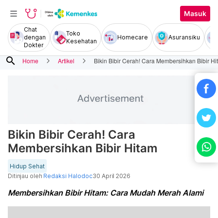
Masuk
Chat
Toko
dengan
Homecare
Asuransiku
Kesehatan
Dokter
search
Home
Artikel
Bikin Bibir Cerah! Cara Membersihkan Bibir Hi
Bikin Bibir Cerah! Cara
Membersihkan Bibir Hitam
Hidup Sehat
Ditinjau oleh
Redaksi Halodoc
30 April 2026
Membersihkan Bibir Hitam: Cara Mudah Merah Alami