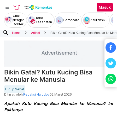
Masuk
Chat
Toko
dengan
Homecare
Asuransiku
Kesehatan
Dokter
search
Home
Artikel
Bikin Gatal? Kutu Kucing Bisa Menular ke Man
Bikin Gatal? Kutu Kucing Bisa
Menular ke Manusia
Hidup Sehat
Ditinjau oleh
Redaksi Halodoc
02 Maret 2026
Apakah Kutu Kucing Bisa Menular ke Manusia? Ini
Faktanya