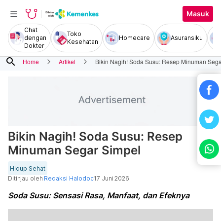
Masuk
Chat
Toko
dengan
Homecare
Asuransiku
Kesehatan
Dokter
search
Home
Artikel
Bikin Nagih! Soda Susu: Resep Minuman Sega
Bikin Nagih! Soda Susu: Resep
Minuman Segar Simpel
Hidup Sehat
Ditinjau oleh
Redaksi Halodoc
17 Juni 2026
Soda Susu: Sensasi Rasa, Manfaat, dan Efeknya