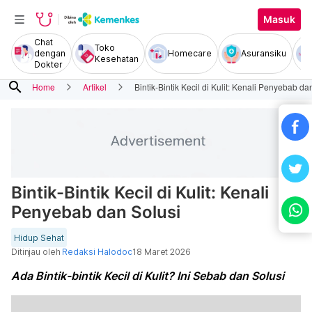
Masuk
Chat
Toko
dengan
Homecare
Asuransiku
Kesehatan
Dokter
search
Home
Artikel
Bintik-Bintik Kecil di Kulit: Kenali Penyebab da
Bintik-Bintik Kecil di Kulit: Kenali
Penyebab dan Solusi
Hidup Sehat
Ditinjau oleh
Redaksi Halodoc
18 Maret 2026
Ada Bintik-bintik Kecil di Kulit? Ini Sebab dan Solusi