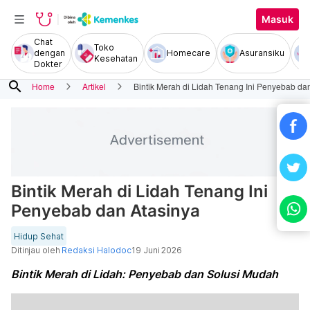
Masuk
Chat
Toko
dengan
Homecare
Asuransiku
Kesehatan
Dokter
search
Home
Artikel
Bintik Merah di Lidah Tenang Ini Penyebab da
Bintik Merah di Lidah Tenang Ini
Penyebab dan Atasinya
Hidup Sehat
Ditinjau oleh
Redaksi Halodoc
19 Juni 2026
Bintik Merah di Lidah: Penyebab dan Solusi Mudah