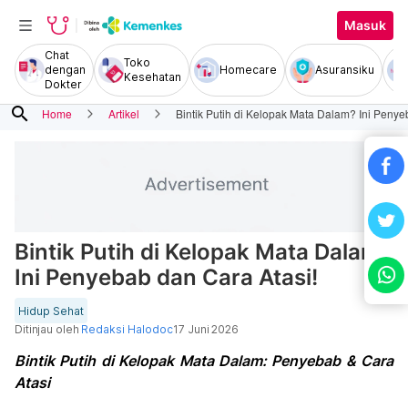
Masuk
Chat
Toko
dengan
Homecare
Asuransiku
Kesehatan
Dokter
search
Home
Artikel
Bintik Putih di Kelopak Mata Dalam? Ini Penye
Bintik Putih di Kelopak Mata Dalam?
Ini Penyebab dan Cara Atasi!
Hidup Sehat
Ditinjau oleh
Redaksi Halodoc
17 Juni 2026
Bintik Putih di Kelopak Mata Dalam: Penyebab & Cara
Atasi